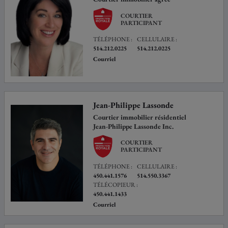
COURTIER
PARTICIPANT
TÉLÉPHONE :
CELLULAIRE :
514.212.0225
514.212.0225
Courriel
Jean-Philippe Lassonde
Courtier immobilier résidentiel
Jean-Philippe Lassonde Inc.
COURTIER
PARTICIPANT
TÉLÉPHONE :
CELLULAIRE :
450.441.1576
514.550.3367
TÉLÉCOPIEUR :
450.441.1433
Courriel