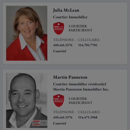
Julia McLean
Courtier Immobilier
COURTIER
PARTICIPANT
TÉLÉPHONE :
CELLULAIRE :
450.441.1576
514.703.7702
Courriel
Martin Panneton
Courtier immobilier résidentiel
Martin Panneton Immobilier Inc.
COURTIER
PARTICIPANT
TÉLÉPHONE :
CELLULAIRE :
450.441.1576
514.475.3968
Courriel