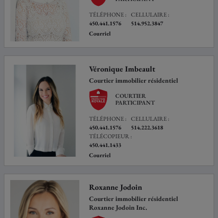
TÉLÉPHONE :
CELLULAIRE :
450.441.1576
514.952.3847
Courriel
Véronique Imbeault
Courtier immobilier résidentiel
COURTIER
PARTICIPANT
TÉLÉPHONE :
CELLULAIRE :
450.441.1576
514.222.3618
TÉLÉCOPIEUR :
450.441.1433
Courriel
Roxanne Jodoin
Courtier immobilier résidentiel
Roxanne Jodoin Inc.