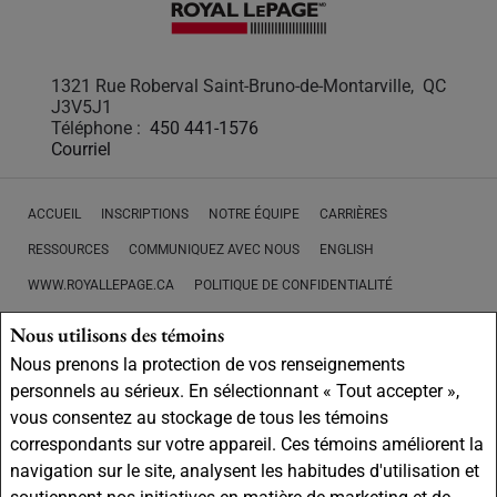
1321 Rue Roberval Saint-Bruno-de-Montarville, QC
J3V5J1
Téléphone :
450 441-1576
Courriel
ACCUEIL
INSCRIPTIONS
NOTRE ÉQUIPE
CARRIÈRES
RESSOURCES
COMMUNIQUEZ AVEC NOUS
ENGLISH
WWW.ROYALLEPAGE.CA
POLITIQUE DE CONFIDENTIALITÉ
CLAUSE DE NON-RESPONSABILITÉ
CONDITIONS D'UTILISATION
Nous utilisons des témoins
Nous prenons la protection de vos renseignements
Ne vise pas à solliciter les acheteurs ou vendeurs, propriétaires ou
personnels au sérieux. En sélectionnant « Tout accepter »,
locataires actuellement sous contrat.
REALTOR®, REALTORS® et le logo
vous consentez au stockage de tous les témoins
REALTOR® sont des marques déposées de REALTOR® Canada Inc., une
compagnie dont la National Association of REALTORS® et l'Association
correspondants sur votre appareil. Ces témoins améliorent la
canadienne de l'immeuble sont propriétaires. Les marques de commerce
navigation sur le site, analysent les habitudes d'utilisation et
REALTOR® servent à distinguer les services immobiliers offerts par les