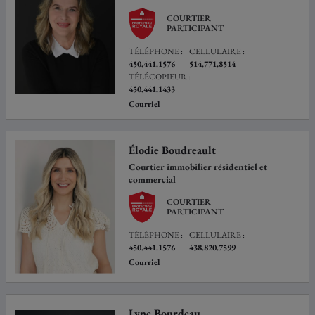
COURTIER
PARTICIPANT
TÉLÉPHONE :
CELLULAIRE :
450.441.1576
514.771.8514
TÉLÉCOPIEUR :
450.441.1433
Courriel
Élodie Boudreault
Courtier immobilier résidentiel et
commercial
COURTIER
PARTICIPANT
TÉLÉPHONE :
CELLULAIRE :
450.441.1576
438.820.7599
Courriel
Lyne Bourdeau