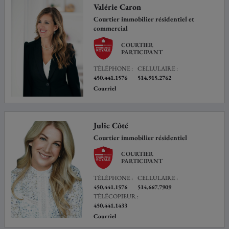
Valérie Caron
Courtier immobilier résidentiel et
commercial
COURTIER
PARTICIPANT
TÉLÉPHONE :
CELLULAIRE :
450.441.1576
514.915.2762
Courriel
Julie Côté
Courtier immobilier résidentiel
COURTIER
PARTICIPANT
TÉLÉPHONE :
CELLULAIRE :
450.441.1576
514.667.7909
TÉLÉCOPIEUR :
450.441.1433
Courriel