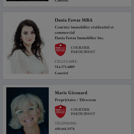
Courriel
Dania Fawaz MBA
Courtier immobilier résidentiel et
commercial
Dania Fawaz Immobilier Inc.
COURTIER
PARTICIPANT
CELLULAIRE :
514.371.6889
Courriel
Marie Girouard
Propriétaire / Directeur
COURTIER
PARTICIPANT
TÉLÉPHONE :
450.441.1576