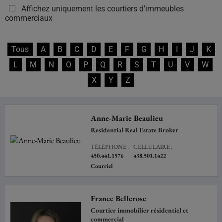
Affichez uniquement les courtiers d'immeubles
commerciaux
Tous
A
B
C
D
E
F
G
H
I
J
K
L
M
N
O
P
Q
R
S
T
U
V
W
X
Y
Z
Anne-Marie Beaulieu
Residential Real Estate Broker
TÉLÉPHONE :
CELLULAIRE :
450.441.1576
438.501.1422
Courriel
France Bellerose
Courtier immobilier résidentiel et
commercial