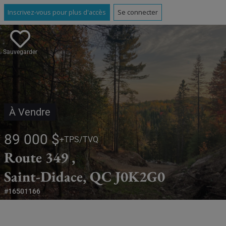
Inscrivez-vous pour plus d'accès
Se connecter
Sauvegarder
À Vendre
89 000 $
+TPS/TVQ
Route 349 ,
Saint-Didace, QC J0K2G0
#16501166