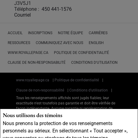
J3V5J1
Téléphone :
450 441-1576
Courriel
ACCUEIL
INSCRIPTIONS
NOTRE ÉQUIPE
CARRIÈRES
RESSOURCES
COMMUNIQUEZ AVEC NOUS
ENGLISH
WWW.ROYALLEPAGE.CA
POLITIQUE DE CONFIDENTIALITÉ
CLAUSE DE NON-RESPONSABILITÉ
CONDITIONS D'UTILISATION
www.royallepage.ca
|
Politique de confidentialité
|
Clause de non-responsabilité
|
Conditions d'utilisation
|
Tous les renseignements affichés sont jugés fiables; leur
exactitude n'est toutefois pas garantie et doit être vérifiée de
façon indépendante. Aucune garantie ni représentation de
Nous utilisons des témoins
quelque nature que ce soit est donnée quant à l'exactitude
desdits renseignements.
Nous prenons la protection de vos renseignements
Ne vise pas à solliciter les acheteurs ou vendeurs, propriétaires
ou locataires actuellement sous contrat.
personnels au sérieux. En sélectionnant « Tout accepter »,
REALTOR®, REALTORS® et le logo REALTOR® sont des marques