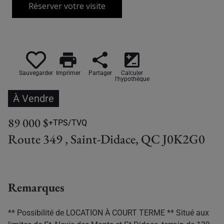
Réserver votre visite
print
share
iso
Sauvegarder
Imprimer
Partager
Calculer
l'hypothèque
À Vendre
89 000 $
+TPS/TVQ
Route 349 , Saint-Didace, QC J0K2G0
Remarques
** Possibilité de LOCATION À COURT TERME ** Situé aux